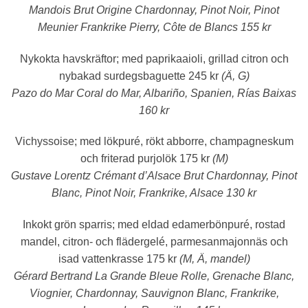
besökare,
Mandois Brut Origine Chardonnay, Pinot Noir, Pinot
avvisningsfrekvens,
Meunier Frankrike Pierry, Côte de Blancs 155 kr
trafikkälla etc.
Nykokta havskräftor
; med paprikaaioli, grillad citron och
Upplevelse
nybakad surdegsbaguette 245 kr
(Ä, G)
Upplevelse-cookies
Pazo do Mar Coral do Mar, Albariño, Spanien, Rías Baixas
används för att
160 kr
förstå och
analysera de
viktigaste
Vichyssoise;
med lökpuré, rökt abborre, champagneskum
prestandaindexen
och friterad purjolök 175 kr
(M)
på webbplatsen
som hjälper till att
Gustave Lorentz Crémant d’Alsace Brut Chardonnay, Pinot
leverera en bättre
Blanc, Pinot Noir, Frankrike, Alsace 130 kr
användarupplevelse
för besökarna. Om
du nekar dessa
Inkokt grön sparris;
med eldad edamerbönpuré, rostad
cookies kommer
mandel, citron- och flädergelé, parmesanmajonnäs och
viss funktionalitet att
isad vattenkrasse 175 kr
(M, Ä, mandel)
försvinna från
hemsidan.
Gérard Bertrand La Grande Bleue Rolle, Grenache Blanc,
Viognier, Chardonnay, Sauvignon Blanc, Frankrike,