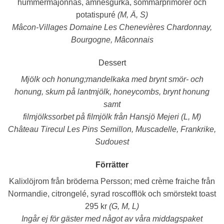
hummermajonnäs, ämnesgurka, sommarprimörer och
grundläggande
funktioner och
potatispuré
(M, Ä, S)
webbplatsen
Mâcon-Villages Domaine Les Chenevières Chardonnay,
fungerar inte
på det
Bourgogne, Mâconnais
avsedda sättet
utan dem.
Dessert
Dessa cookies
lagrar inga
Mjölk och honung;
mandelkaka med brynt smör- och
personligt
honung, skum på lantmjölk, honeycombs, brynt honung
identifierbara
uppgifter.
samt
filmjölkssorbet på filmjölk från Hansjö Mejeri
(L, M)
Château Tirecul Les Pins Semillon, Muscadelle, Frankrike,
Statistik
Sudouest
Statistik-cookies
används för att
förstå hur besökare
Förrätter
interagerar med
Kalixlöjrom från bröderna Persson;
med crème fraiche från
webbplatsen.
Dessa cookies
Normandie, citrongelé, syrad roscofflök och smörstekt toast
hjälper till att ge
295 kr
(G, M, L)
information om
mätvärden, antal
Ingår ej för gäster med något av våra middagspaket