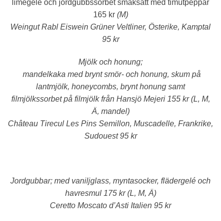
limegelé och jordgubbssorbet smaksatt med timutpeppar
165 kr
(M)
Weingut Rabl Eiswein Grüner Veltliner, Österike, Kamptal
95 kr
Mjölk och honung;
mandelkaka med brynt smör- och honung, skum på
lantmjölk, honeycombs, brynt honung samt
filmjölkssorbet på filmjölk från Hansjö Mejeri 155 kr
(L, M,
Ä, mandel)
Château Tirecul Les Pins Semillon,
Muscadelle, Frankrike,
Sudouest 95 kr
Jordgubbar;
med vaniljglass, myntasocker, flädergelé och
havresmul 175 kr
(L, M, Ä)
Ceretto Moscato d’Asti Italien 95 kr