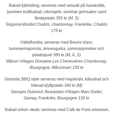
Bakad fjällröding;
serveras med velouté på havskräfta,
ljummen kräftsallad, citrongelé, sommar grönsaker samt
färskpotatis 355 kr
(M, S)
Séguinot-Bordet Chablis, chardonnay, Frankrike, Chablis
175 kr
Hälleflundra;
serveras med Beurre blanc,
hummermajonnäs, ämnesgurka, sommarprimörer och
potatispuré 395 kr
(M, Ä, S)
Mâcon-Villages Domaine Les Chenevières Chardonnay,
Bourgogne, Mâconnais 150 kr
Grissida;
BBQ style serveras med majskräm, kålsallad och
friterad klyftpotatis 340 kr
(M)
Georges Duboeuf, Beaujolais-Villages Marc Dudet,
Gamay, Frankrike, Bourgogne 130 kr
Bakad sirloin steak;
serveras med Café de Paris emulsion,