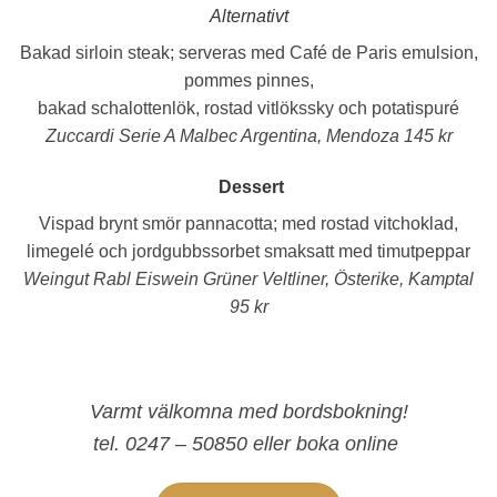
Alternativt
Bakad sirloin steak;
serveras med Café de Paris emulsion,
pommes pinnes,
bakad schalottenlök, rostad vitlökssky och potatispuré
Zuccardi Serie A Malbec Argentina, Mendoza 145 kr
Dessert
Vispad brynt smör pannacotta;
med rostad vitchoklad,
limegelé och jordgubbssorbet smaksatt med timutpeppar
Weingut Rabl Eiswein Grüner Veltliner, Österike, Kamptal
95 kr
Varmt välkomna med bordsbokning!
tel. 0247 – 50850 eller boka online