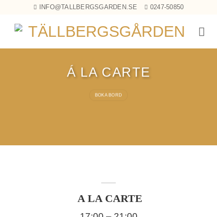
Skip
INFO@TALLBERGSGARDEN.SE
0247-50850
to
×
content
Á LA CARTE
BOKA BORD
A LA CARTE
17:00 – 21:00