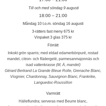
Till och med söndag 9 augusti
18:00 – 21:00
Måndag 10 t.o.m. söndag 16 augusti
3-rätters fast meny 675 kr
Vinpaket 3 glas 375 kr
Förrätt
Inkokt grön sparris;
med eldad edamerbönpuré, rostad
mandel, citron- och flädergelé, parmesanmajonnäs och
isad vattenkrasse
(M, Ä, mandel)
Gérard Bertrand La Grande Bleue Rolle, Grenache Blanc,
Viognier, Chardonnay, Sauvignon Blanc, Frankrike,
Languedoc-Roussillon
Nödvändiga
Nödvändiga
Varmrätt
cookies är
avgörande för
Hälleflundra;
serveras med Beurre blanc,
webbplatsens