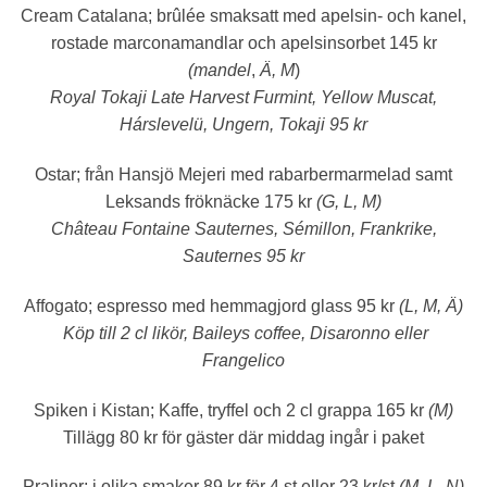
Cream Catalana;
brûlée smaksatt med apelsin- och kanel,
rostade marconamandlar och apelsinsorbet 145 kr
(mandel
,
Ä, M
)
Royal Tokaji Late Harvest Furmint, Yellow Muscat,
Hárslevelü, Ungern, Tokaji 95 kr
Ostar;
från Hansjö Mejeri
med rabarbermarmelad samt
Leksands fröknäcke 175 kr
(G, L, M)
Château Fontaine Sauternes, Sémillon, Frankrike,
Sauternes 95 kr
Affogato
; espresso med hemmagjord glass 95 kr
(L, M, Ä)
Köp till 2 cl likör, Baileys coffee, Disaronno eller
Frangelico
Spiken i Kistan;
Kaffe, tryffel och 2 cl grappa 165 kr
(M)
Tillägg 80 kr för gäster där middag ingår i paket
Praliner;
i olika smaker 89 kr för 4 st eller 23 kr/st
(M, L, N)