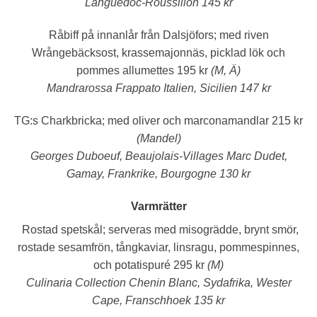
Languedoc-Roussillon 145 kr
Marknadsföring
Marknadsförings-
Råbiff på innanlår från Dalsjöfors;
med riven
cookies används
för att leverera
Wrångebäcksost, krassemajonnäs, picklad lök och
besökare med
pommes allumettes 195 kr
(M, Ä)
anpassade
annonser baserat
Mandrarossa Frappato Italien, Sicilien 147 kr
på de sidor de
besökte tidigare
TG:s Charkbricka;
med oliver och marconamandlar 215 kr
och analysera
effektiviteten i
(Mandel)
annonskampanjen.
Georges Duboeuf, Beaujolais-Villages Marc Dudet,
Gamay, Frankrike, Bourgogne 130 kr
Varmrätter
Rostad spetskål;
serveras med misogrädde,
brynt smör,
rostade sesamfrön, tångkaviar, linsragu, pommespinnes,
och potatispuré
295 kr
(M)
Culinaria Collection Chenin Blanc, Sydafrika, Wester
Cape, Franschhoek 135 kr