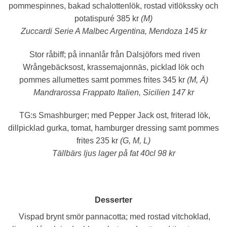
pommespinnes, bakad schalottenlök, rostad vitlökssky och
potatispuré 385 kr
(M)
Zuccardi Serie A Malbec Argentina, Mendoza 145 kr
Stor råbiff;
på innanlår från Dalsjöfors med riven
Wrångebäcksost, krassemajonnäs, picklad lök och
pommes allumettes samt pommes frites 345 kr
(M, Ä)
Mandrarossa Frappato Italien, Sicilien 147 kr
TG:s Smashburger;
med Pepper Jack ost, friterad lök,
dillpicklad gurka, tomat, hamburger dressing samt pommes
frites 235 kr
(G, M, L)
Tällbärs ljus lager på fat 40cl 98 kr
Desserter
Vispad brynt smör pannacotta;
med rostad vitchoklad,