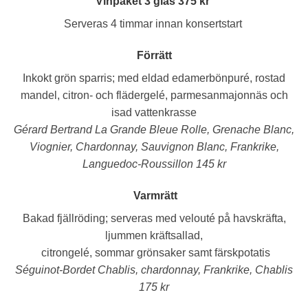
Vinpaket 3 glas 375 kr
Serveras 4 timmar innan konsertstart
Förrätt
Inkokt grön sparris;
med eldad edamerbönpuré, rostad
mandel, citron- och flädergelé, parmesanmajonnäs och
isad vattenkrasse
Gérard Bertrand La Grande Bleue Rolle, Grenache Blanc,
Viognier, Chardonnay, Sauvignon Blanc, Frankrike,
Languedoc-Roussillon 145 kr
Varmrätt
Bakad fjällröding;
serveras med velouté på havskräfta,
ljummen kräftsallad,
citrongelé, sommar grönsaker samt färskpotatis
Séguinot-Bordet Chablis, chardonnay, Frankrike, Chablis
175 kr