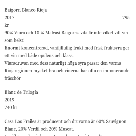
Baigorri Blanco Rioja
2017 795
kr
90% Viura och 10 % Malvasí Baigorris vita är inte vilket vitt vin
som helst!
Enormt koncentrerad, vaniljfluffig frukt med frisk fruktsyra ger
ett vin med både opulens och klass.
Viuradruvan med dess naturligt höga syra passar den varma
Riojaregionen mycket bra och vinerna har ofta en imponerande
fräschör
Blanc de Trilogía
2019
740 kr
Casa Los Frailes är producent och druvorna är 60% Sauvignon
Blanc, 20% Verdil och 20% Muscat.