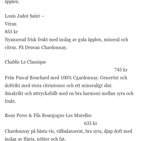
äpplen.
Louis Jadot Saint –
Véran
855 kr
Nyanserad frisk frukt med inslag av gula äpplen, mineral och
citrus. På Druvan Chardonnay.
Chablis Le Classique
745 kr
Från Pascal Bouchard med 100% Cgardonnay. Generöst och
doftrikt med stora citrustoner och ett mineraligt slut.
Smakrikt och uttrycksfullt med en bra harmoni mellan syra och
frukt.
Roux Perre & Fils Bourgogne Les Murelles
635 kr
Chardonnay på bästa vis, välbalanserat, bra syra, djup doft med
inslag av flinta, nötter och fat.