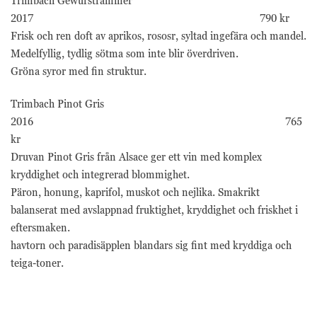
Trimbach Gewurstraminer
2017 790 kr
Frisk och ren doft av aprikos, rososr, syltad ingefära och mandel.
Medelfyllig, tydlig sötma som inte blir överdriven.
Gröna syror med fin struktur.
Trimbach Pinot Gris
2016 765
kr
Druvan Pinot Gris från Alsace ger ett vin med komplex
kryddighet och integrerad blommighet.
Päron, honung, kaprifol, muskot och nejlika. Smakrikt
balanserat med avslappnad fruktighet, kryddighet och friskhet i
eftersmaken.
havtorn och paradisäpplen blandars sig fint med kryddiga och
teiga-toner.