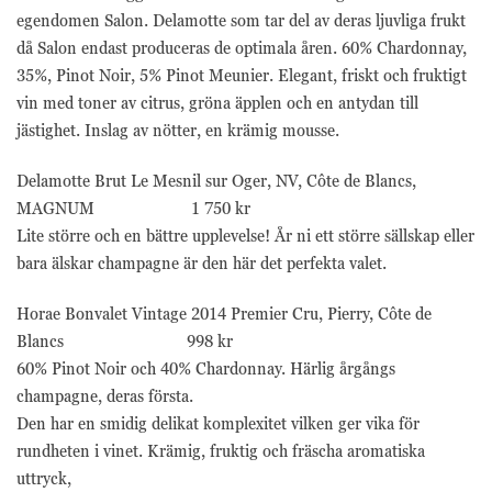
egendomen Salon. Delamotte som tar del av deras ljuvliga frukt
då Salon endast produceras de optimala åren. 60% Chardonnay,
35%, Pinot Noir, 5% Pinot Meunier. Elegant, friskt och fruktigt
vin med toner av citrus, gröna äpplen och en antydan till
jästighet. Inslag av nötter, en krämig mousse.
Delamotte Brut Le Mesnil sur Oger, NV, Côte de Blancs,
MAGNUM 1 750 kr
Lite större och en bättre upplevelse! År ni ett större sällskap eller
bara älskar champagne är den här det perfekta valet.
Horae Bonvalet Vintage 2014 Premier Cru, Pierry, Côte de
Blancs 998 kr
60% Pinot Noir och 40% Chardonnay. Härlig årgångs
champagne, deras första.
Den har en smidig delikat komplexitet vilken ger vika för
rundheten i vinet. Krämig, fruktig och fräscha aromatiska
uttryck,