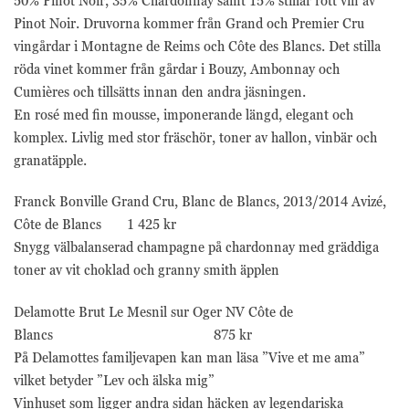
50% Pinot Noir, 35% Chardonnay samt 15% stillar rött vin av
Marknadsförings-
cookies används
Pinot Noir. Druvorna kommer från Grand och Premier Cru
för att leverera
vingårdar i Montagne de Reims och Côte des Blancs. Det stilla
besökare med
röda vinet kommer från gårdar i Bouzy, Ambonnay och
anpassade
annonser baserat
Cumières och tillsätts innan den andra jäsningen.
på de sidor de
En rosé med fin mousse, imponerande längd, elegant och
besökte tidigare
komplex. Livlig med stor fräschör, toner av hallon, vinbär och
och analysera
granatäpple.
effektiviteten i
annonskampanjen.
Franck Bonville Grand Cru, Blanc de Blancs, 2013/2014 Avizé,
Côte de Blancs
1 425 kr
Snygg välbalanserad champagne på chardonnay med gräddiga
toner av vit choklad och granny smith äpplen
Delamotte Brut Le Mesnil sur Oger NV Côte de
Blancs
875 kr
På Delamottes familjevapen kan man läsa ”Vive et me ama”
vilket betyder ”Lev och älska mig”
Vinhuset som ligger andra sidan häcken av legendariska