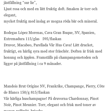
jästfällning “sur lie”,
Ljust rosa och med en lätt fruktig doft. Smaken är torr och
elegant,
mycket fruktig med inslag av mogna röda bär och mineral.
Bodegas López Morenas, Cava Gran Buque, NV, Spanien,
Extremadura 115/glas 595/flaskan
Druvor, Macabeo, Parellada Vår Hus Cava! Lätt drucket,
fruktigt, en härlig syra med stor fräschör. Doften är frisk med
honung och äpplen. Framställs på champangemetoden och
ligger på jästfällning i ca 9 månader.
Mandois Brut Origine NV, Frankrike, Champange, Pierry, Côte
de Blancs 150/g 815/flaskan
Vår härliga huschampagne! På druvorna Chardonnay, Pinot
Noir, Pinot Meunier. Torr, elegant och frisk med toner av
mogen gulfrukt, brioche