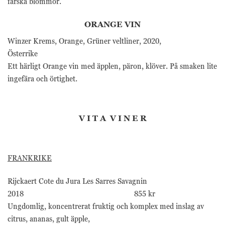
färska blommor.
ORANGE VIN
Winzer Krems, Orange, Grüner veltliner, 2020,
Österrike
Ett härligt Orange vin med äpplen, päron, klöver. På smaken lite
ingefära och örtighet.
V I T A V I N E R
FRANKRIKE
Rijckaert Cote du Jura Les Sarres Savagnin
2018 855 kr
Ungdomlig, koncentrerat fruktig och komplex med inslag av
citrus, ananas, gult äpple,