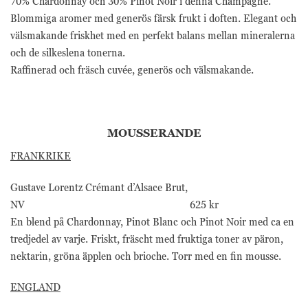
70% Chardonnay och 30% Pinot Noir i denna Champagne.
Blommiga aromer med generös färsk frukt i doften. Elegant och
välsmakande friskhet med en perfekt balans mellan mineralerna
och de silkeslena tonerna.
Raffinerad och fräsch cuvée, generös och välsmakande.
MOUSSERANDE
FRANKRIKE
Gustave Lorentz Crémant d’Alsace Brut,
NV 625 kr
En blend på Chardonnay, Pinot Blanc och Pinot Noir med ca en
tredjedel av varje. Friskt, fräscht med fruktiga toner av päron,
nektarin, gröna äpplen och brioche. Torr med en fin mousse.
ENGLAND