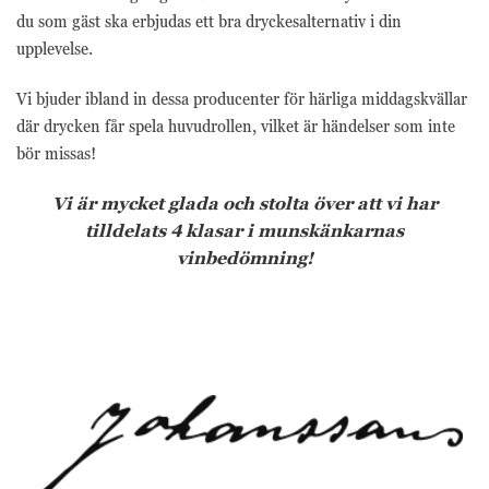
du som gäst ska erbjudas ett bra dryckesalternativ i din
upplevelse.
Vi bjuder ibland in dessa producenter för härliga middagskvällar
där drycken får spela huvudrollen, vilket är händelser som inte
bör missas!
Vi är mycket glada och stolta över att vi har
tilldelats 4 klasar i munskänkarnas
vinbedömning!
Nödvändiga
Nödvändiga
cookies är
avgörande för
webbplatsens
grundläggande
funktioner och