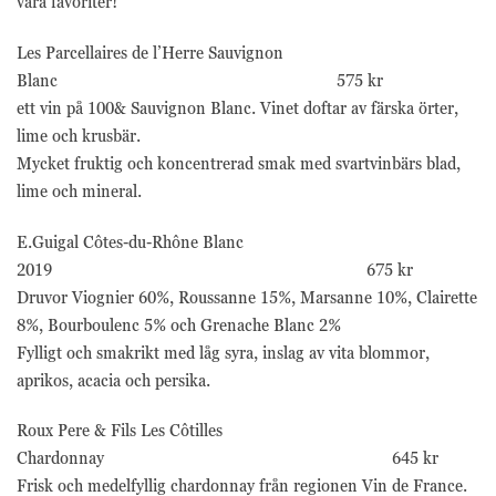
våra favoriter!
Les Parcellaires de l’Herre Sauvignon
Blanc 575 kr
ett vin på 100& Sauvignon Blanc. Vinet doftar av färska örter,
lime och krusbär.
Mycket fruktig och koncentrerad smak med svartvinbärs blad,
lime och mineral.
E.Guigal Côtes-du-Rhône Blanc
2019 675 kr
Druvor Viognier 60%, Roussanne 15%, Marsanne 10%, Clairette
8%, Bourboulenc 5% och Grenache Blanc 2%
Fylligt och smakrikt med låg syra, inslag av vita blommor,
aprikos, acacia och persika.
Roux Pere & Fils Les Côtilles
Chardonnay 645 kr
Frisk och medelfyllig chardonnay från regionen Vin de France.