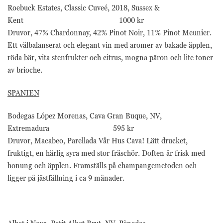
Roebuck Estates, Classic Cuveé, 2018, Sussex &
Kent 1000 kr
Druvor, 47% Chardonnay, 42% Pinot Noir, 11% Pinot Meunier.
Ett välbalanserat och elegant vin med aromer av bakade äpplen,
röda bär, vita stenfrukter och citrus, mogna päron och lite toner
av brioche.
SPANIEN
Bodegas López Morenas, Cava Gran Buque, NV,
Extremadura 595 kr
Druvor, Macabeo, Parellada Vår Hus Cava! Lätt drucket,
fruktigt, en härlig syra med stor fräschör. Doften är frisk med
honung och äpplen. Framställs på champangemetoden och
ligger på jästfällning i ca 9 månader.