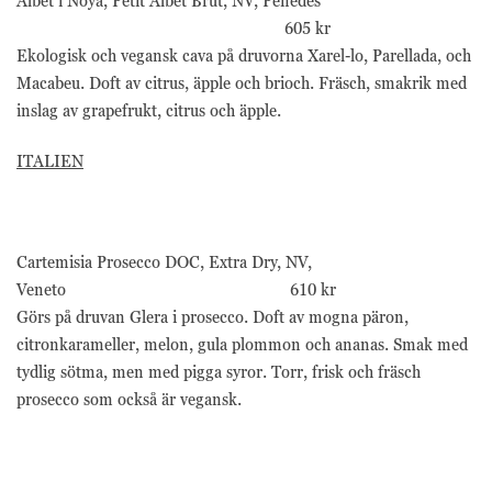
Albet i Noya, Petit Albet Brut, NV, Pènedes
605 kr
Ekologisk och vegansk cava på druvorna Xarel-lo, Parellada, och
Macabeu. Doft av citrus, äpple och brioch. Fräsch, smakrik med
inslag av grapefrukt, citrus och äpple.
ITALIEN
Cartemisia Prosecco DOC, Extra Dry, NV,
Veneto 610 kr
Görs på druvan Glera i prosecco. Doft av mogna päron,
citronkarameller, melon, gula plommon och ananas. Smak med
tydlig sötma, men med pigga syror. Torr, frisk och fräsch
prosecco som också är vegansk.