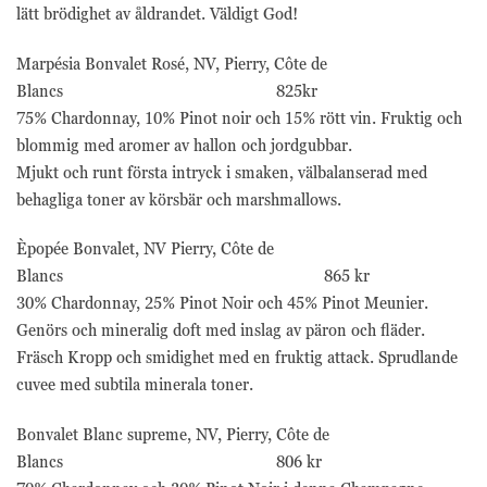
lätt brödighet av åldrandet. Väldigt God!
Marpésia Bonvalet Rosé, NV, Pierry, Côte de
Blancs 825kr
75% Chardonnay, 10% Pinot noir och 15% rött vin. Fruktig och
blommig med aromer av hallon och jordgubbar.
Mjukt och runt första intryck i smaken, välbalanserad med
behagliga toner av körsbär och marshmallows.
Èpopée Bonvalet, NV Pierry, Côte de
Blancs 865 kr
30% Chardonnay, 25% Pinot Noir och 45% Pinot Meunier.
Genörs och mineralig doft med inslag av päron och fläder.
Fräsch Kropp och smidighet med en fruktig attack. Sprudlande
cuvee med subtila minerala toner.
Bonvalet Blanc supreme, NV, Pierry, Côte de
Blancs 806 kr