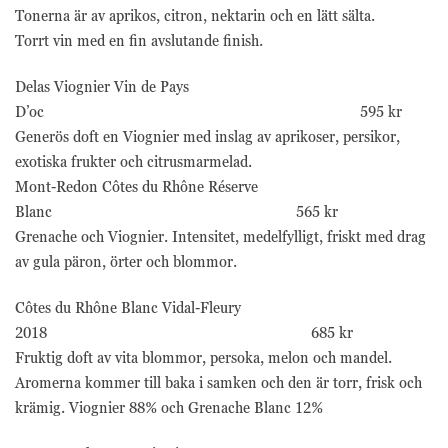
Tonerna är av aprikos, citron, nektarin och en lätt sälta.
Torrt vin med en fin avslutande finish.
Delas Viognier Vin de Pays
D’oc 595 kr
Generös doft en Viognier med inslag av aprikoser, persikor,
exotiska frukter och citrusmarmelad.
Mont-Redon Côtes du Rhône Réserve
Blanc 565 kr
Grenache och Viognier. Intensitet, medelfylligt, friskt med drag
av gula päron, örter och blommor.
Côtes du Rhône Blanc Vidal-Fleury
2018 685 kr
Fruktig doft av vita blommor, persoka, melon och mandel.
Aromerna kommer till baka i samken och den är torr, frisk och
krämig. Viognier 88% och Grenache Blanc 12%