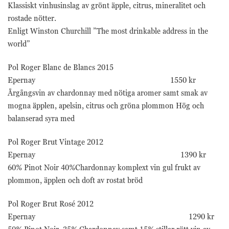
Klassiskt vinhusinslag av grönt äpple, citrus, mineralitet och
trafikkälla etc.
rostade nötter.
Enligt Winston Churchill ”The most drinkable address in the
Upplevelse
world”
Upplevelse-cookies
används för att
Pol Roger Blanc de Blancs 2015
förstå och analysera
Epernay
de viktigaste
1550 kr
prestandaindexen
Årgångsvin av chardonnay med nötiga aromer samt smak av
på webbplatsen
mogna äpplen, apelsin, citrus och gröna plommon Hög och
som hjälper till att
balanserad syra med
leverera en bättre
användarupplevelse
för besökarna. Om
Pol Roger Brut Vintage 2012
du nekar dessa
Epernay
1390 kr
cookies kommer
60% Pinot Noir 40%Chardonnay komplext vin gul frukt av
viss funktionalitet
att försvinna från
plommon, äpplen och doft av rostat bröd
hemsidan.
Pol Roger Brut Rosé 2012
Epernay 1290 kr
Marknadsföring