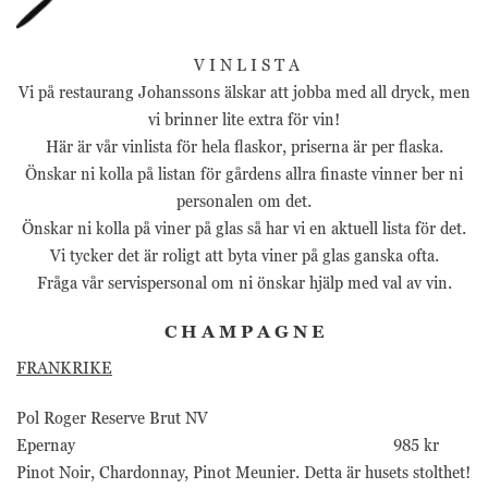
webbplatsen
fungerar inte
på det avsedda
V I N L I S T A
sättet utan
Vi på restaurang Johanssons älskar att jobba med all dryck, men
dem. Dessa
cookies lagrar
vi brinner lite extra för vin!
inga personligt
Här är vår vinlista för hela flaskor, priserna är per flaska.
identifierbara
Önskar ni kolla på listan för gårdens allra finaste vinner ber ni
uppgifter.
personalen om det.
Önskar ni kolla på viner på glas så har vi en aktuell lista för det.
Statistik
Vi tycker det är roligt att byta viner på glas ganska ofta.
Statistik-cookies
Fråga vår servispersonal om ni önskar hjälp med val av vin.
används för att
förstå hur besökare
C H A M P A G N E
interagerar med
webbplatsen.
FRANKRIKE
Dessa cookies
hjälper till att ge
Pol Roger Reserve Brut NV
information om
mätvärden, antal
Epernay 985 kr
besökare,
Pinot Noir, Chardonnay, Pinot Meunier. Detta är husets stolthet!
avvisningsfrekvens,