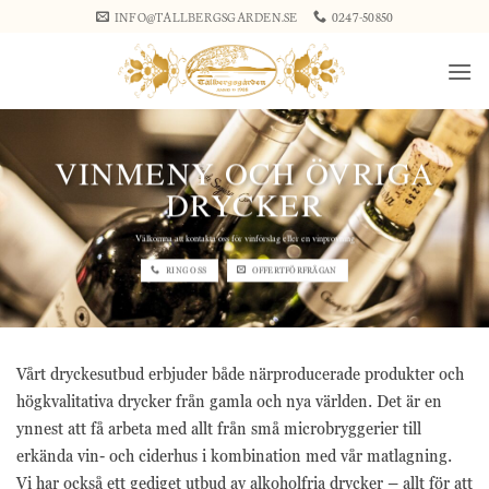
Skip
INFO@TALLBERGSGARDEN.SE
0247-50850
to
content
VINMENY OCH ÖVRIGA
DRYCKER
Välkomna att kontakta oss för vinförslag eller en vinprovning
RING OSS
OFFERTFÖRFRÅGAN
Vårt dryckesutbud erbjuder både närproducerade produkter och
högkvalitativa drycker från gamla och nya världen. Det är en
ynnest att få arbeta med allt från små microbryggerier till
erkända vin- och ciderhus i kombination med vår matlagning.
Vi har också ett gediget utbud av alkoholfria drycker – allt för att