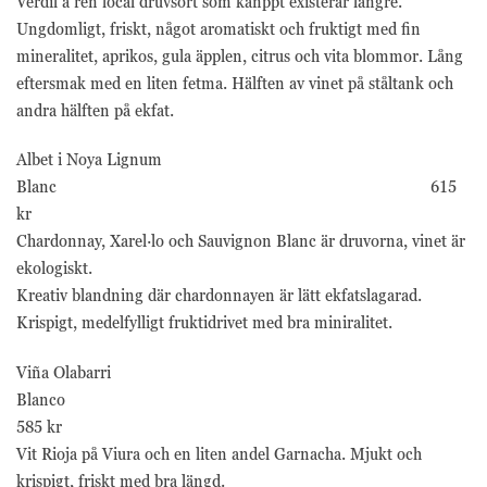
Verdil ä ren local druvsort som kanppt existerar längre.
Ungdomligt, friskt, något aromatiskt och fruktigt med fin
mineralitet, aprikos, gula äpplen, citrus och vita blommor. Lång
eftersmak med en liten fetma. Hälften av vinet på ståltank och
andra hälften på ekfat.
Albet i Noya Lignum
Blanc 615
kr
Chardonnay, Xarel·lo och Sauvignon Blanc är druvorna, vinet är
ekologiskt.
Kreativ blandning där chardonnayen är lätt ekfatslagarad.
Krispigt, medelfylligt fruktidrivet med bra miniralitet.
Viña Olabarri
Blanco
585 kr
Vit Rioja på Viura och en liten andel Garnacha. Mjukt och
krispigt, friskt med bra längd.