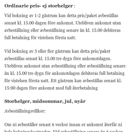
Ordinarie pris- ej storhelger
:
Vid bokning av 1-2 gästrum kan detta pris/paket avbeställas
senast kl. 15.00 dagen före ankomst. Utebliven ankomst utan
avbeställning eller avbeställning senare än kl. 15.00 debiteras
full betalning för vistelsen första natt.
Vid bokning av 3 eller fler gästrum kan detta pris/paket
avbeställas senast kl. 15.00 tre dygn före ankomstdagen.
Utebliven ankomst utan avbeställning eller avbeställning senare
än kl. 15.00 tre dygn för ankomstdagen debiteras full betalning
för vistelsen första natt. Ett gästrum kan avbeställas senast kl.
15:00 dagen före ankomst med full återbetalning
Nödvändiga
Storhelger, midsommar, jul, nyår
Nödvändiga
cookies är
Avbeställningsvillkor:
avgörande för
webbplatsens
grundläggande
Om ni avbeställer senast 6 veckor innan er ankomst återfår ni
funktioner och
hela bokningskostnaden. Vid avbeställning senare än 6 veckor