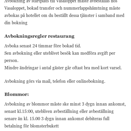
Avbokning av startplats till Vasaloppet måste avbeställas hos
Marknadsförings-
cookies används
Vasaloppet, bokad transfer och nummerlappshämtning måste
för att leverera
avbokas på hotellet om du beställt dessa tjänster i samband med
besökare med
din bokning
anpassade
annonser baserat
på de sidor de
Avbokningsregler restaurang
besökte tidigare
Avboka senast 24 timmar före bokad tid.
och analysera
effektiviteten i
Sen avbokning eller uteblivet besök kan medföra avgift per
annonskampanjen.
person.
Mindre ändringar i antal gäster går oftast bra med kort varsel.
Avbokning görs via mail, telefon eller onlinebokning.
Blommor:
Avbokning av blommor måste ske minst 3 dygn innan ankomst,
senast kl.15:00, utebliven avbeställning eller avbeställning
senare än kl. 15.00 3 dygn innan ankomst debiteras full
betalning för blomsterbukett