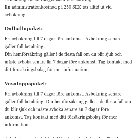
trafikkälla etc.
En administrationkostnad på 250 SEK tas alltid ut vid
avbokning
Upplevelse
Dalhallapaket:
Upplevelse-cookies
används för att
Fri avbokning till 7 dagar före ankomst. Avbokning senare
förstå och analysera
gäller full betalning.
de viktigaste
prestandaindexen
Din hemförsäkring gäller i de flesta fall om du blir sjuk och
på webbplatsen
måste avboka senare än 7 dagar före ankomst. Tag kontakt med
som hjälper till att
ditt försäkringsbolag för mer information.
leverera en bättre
användarupplevelse
för besökarna. Om
Vasaloppspaket:
du nekar dessa
Fri avbokning till 7 dagar före ankomst. Avbokning senare
cookies kommer
viss funktionalitet
gäller full betalning. Din hemförsäkring gäller i de flesta fall om
att försvinna från
du blir sjuk och måste avboka senare än 7 dagar före
hemsidan.
ankomst. Tag kontakt med ditt försäkringsbolag för mer
information.
Marknadsföring