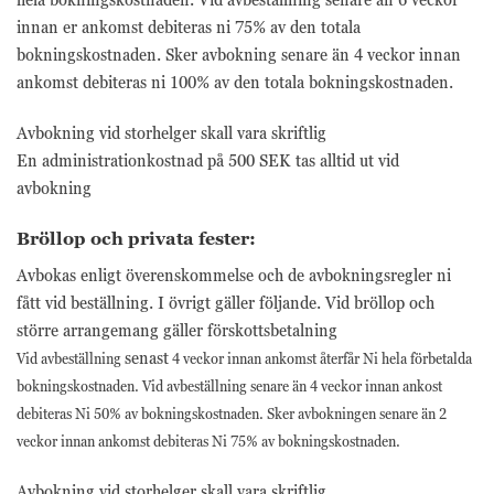
webbplatsen
innan er ankomst debiteras ni 75% av den totala
fungerar inte
bokningskostnaden. Sker avbokning senare än 4 veckor innan
på det avsedda
sättet utan
ankomst debiteras ni 100% av den totala bokningskostnaden.
dem. Dessa
cookies lagrar
Avbokning vid storhelger skall vara skriftlig
inga personligt
En administrationkostnad på 500 SEK tas alltid ut vid
identifierbara
uppgifter.
avbokning
Bröllop och privata fester:
Statistik
Avbokas enligt överenskommelse och de avbokningsregler ni
Statistik-cookies
används för att
fått vid beställning. I övrigt gäller följande. Vid bröllop och
förstå hur besökare
större arrangemang gäller förskottsbetalning
interagerar med
senast
Vid avbeställning
4 veckor innan ankomst återfår Ni hela förbetalda
webbplatsen.
Dessa cookies
bokningskostnaden. Vid avbeställning senare än 4 veckor innan ankost
hjälper till att ge
debiteras Ni 50% av bokningskostnaden. Sker avbokningen senare än 2
information om
veckor innan ankomst debiteras Ni 75% av bokningskostnaden.
mätvärden, antal
besökare,
avvisningsfrekvens,
Avbokning vid storhelger skall vara skriftlig