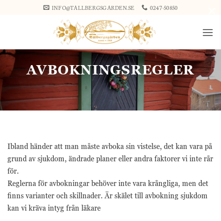
Skip
×
INFO@TALLBERGSGARDEN.SE
0247-50850
to
content
AVBOKNINGSREGLER
Ibland händer att man måste avboka sin vistelse, det kan vara på
grund av sjukdom, ändrade planer eller andra faktorer vi inte rår
för.
Reglerna för avbokningar behöver inte vara krångliga, men det
finns varianter och skillnader. Är skälet till avbokning sjukdom
kan vi kräva intyg från läkare