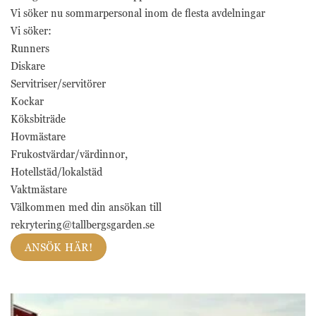
Vi söker nu sommarpersonal inom de flesta avdelningar
Vi söker:
Runners
Diskare
Servitriser/servitörer
Kockar
Köksbiträde
Hovmästare
Frukostvärdar/värdinnor,
Hotellstäd/lokalstäd
Vaktmästare
Välkommen med din ansökan till
rekrytering@tallbergsgarden.se
Nödvändiga
Nödvändiga
ANSÖK HÄR!
cookies är
avgörande för
webbplatsens
grundläggande
funktioner och