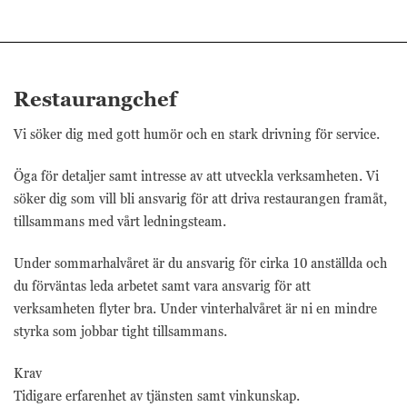
Marknadsförings-
cookies används
för att leverera
besökare med
anpassade
annonser baserat
Restaurangchef
på de sidor de
besökte tidigare
Vi söker dig med gott humör och en stark drivning för service.
och analysera
effektiviteten i
Öga för detaljer samt intresse av att utveckla verksamheten. Vi
annonskampanjen.
söker dig som vill bli ansvarig för att driva restaurangen framåt,
tillsammans med vårt ledningsteam.
Under sommarhalvåret är du ansvarig för cirka 10 anställda och
du förväntas leda arbetet samt vara ansvarig för att
verksamheten flyter bra. Under vinterhalvåret är ni en mindre
styrka som jobbar tight tillsammans.
Krav
Tidigare erfarenhet av tjänsten samt vinkunskap.