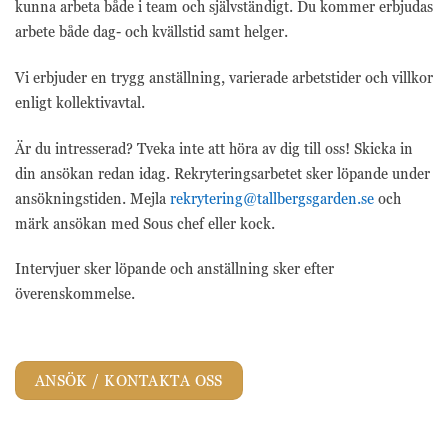
kunna arbeta både i team och självständigt. Du kommer erbjudas
trafikkälla etc.
arbete både dag- och kvällstid samt helger.
Vi erbjuder en trygg anställning, varierade arbetstider och villkor
Upplevelse
Upplevelse-cookies
enligt kollektivavtal.
används för att
förstå och analysera
Är du intresserad? Tveka inte att höra av dig till oss! Skicka in
de viktigaste
din ansökan redan idag. Rekryteringsarbetet sker löpande under
prestandaindexen
på webbplatsen
ansökningstiden. Mejla
rekrytering@tallbergsgarden.se
och
som hjälper till att
märk ansökan med Sous chef eller kock.
leverera en bättre
användarupplevelse
Intervjuer sker löpande och anställning sker efter
för besökarna. Om
du nekar dessa
överenskommelse.
cookies kommer
viss funktionalitet
att försvinna från
hemsidan.
ANSÖK / KONTAKTA OSS
Marknadsföring