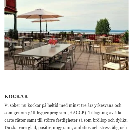
webbplatsen
fungerar inte
på det avsedda
sättet utan
dem. Dessa
cookies lagrar
inga personligt
identifierbara
uppgifter.
Statistik
Statistik-cookies
används för att
förstå hur besökare
interagerar med
KOCKAR
webbplatsen.
Dessa cookies
Vi söker nu kockar på heltid med minst tre års yrkesvana och
hjälper till att ge
som genom gått hygienprogram (HACCP). Tillagning av à la
information om
mätvärden, antal
carte rätter samt till större festligheter så som bröllop och dylikt.
besökare,
Du ska vara glad, positiv, noggrann, ambitiös och stresstålig och
avvisningsfrekvens,