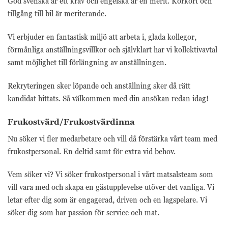
God svenska är ett krav och engelska är en merit. Körkort och
tillgång till bil är meriterande.
Vi erbjuder en fantastisk miljö att arbeta i, glada kollegor,
förmånliga anställningsvillkor och självklart har vi kollektivavtal
samt möjlighet till förlängning av anställningen.
Rekryteringen sker löpande och anställning sker då rätt
kandidat hittats. Så välkommen med din ansökan redan idag!
Frukostvärd/Frukostvärdinna
Nu söker vi fler medarbetare och vill då förstärka vårt team med
frukostpersonal. En deltid samt för extra vid behov.
Vem söker vi? Vi söker frukostpersonal i vårt matsalsteam som
vill vara med och skapa en gästupplevelse utöver det vanliga. Vi
letar efter dig som är engagerad, driven och en lagspelare. Vi
söker dig som har passion för service och mat.