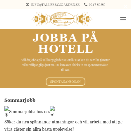
Skip
×
INFO@TALLBERGSGARDEN.SE
0247-50850
to
content
JOBBA PÅ
HOTELL
Vill du jobba på Tällbergsgårdens Hotell? Här kan du se vilka tjänster
vi har tillgängliga just nu. Du kan även skicka in en spontanansökan
till oss.
SPONTANANSÖKAN
Sommarjobb
Sommarjobba hos oss
Söker du nya spännande utmaningar och vill arbeta med att ge
våra gäster sin allra bästa upplevelse?