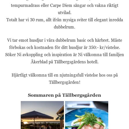
Marknadsförings-
tempurmadrass eller Carpe Diem sängar och vakna riktigt
cookies används
för att leverera
utvilad.
besökare med
Totalt har vi 30 rum, allt ifrån mysiga sviter till elegant inredda
anpassade
dubbelrum.
annonser baserat
på de sidor de
besökte tidigare
Vi tar emot husdjur i våra dubbelrum basic och härbret. Måste
och analysera
förbokas och kostnaden för ditt husdjur är 350:- kr/vistelse.
effektiviteten i
Söker Ni avkoppling och inspiration är Ni välkomna till familjen
annonskampanjen.
Åkerblad på Tällbergsgårdens hotell.
Hjärtligt välkomna till en njutningsfull vistelse hos oss på
Tällbergsgården!
Sommaren på Tällbergsgården