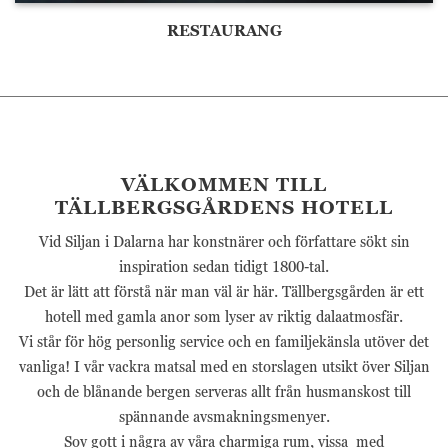
trafikkälla etc.
RESTAURANG
Upplevelse
Upplevelse-cookies
används för att
förstå och analysera
de viktigaste
prestandaindexen
VÄLKOMMEN TILL
på webbplatsen
TÄLLBERGSGÅRDENS HOTELL
som hjälper till att
leverera en bättre
Vid Siljan i Dalarna har konstnärer och författare sökt sin
användarupplevelse
inspiration sedan tidigt 1800-tal.
för besökarna. Om
du nekar dessa
Det är lätt att förstå när man väl är här. Tällbergsgården är ett
cookies kommer
hotell med gamla anor som lyser av riktig dalaatmosfär.
viss funktionalitet
Vi står för hög personlig service och en familjekänsla utöver det
att försvinna från
hemsidan.
vanliga! I vår vackra matsal med en storslagen utsikt över Siljan
och de blånande bergen serveras allt från husmanskost till
spännande avsmakningsmenyer.
Marknadsföring
Sov gott i några av våra charmiga rum, vissa med