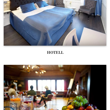
HOTELL
Nödvändiga
Nödvändiga
cookies är
avgörande för
webbplatsens
grundläggande
funktioner och