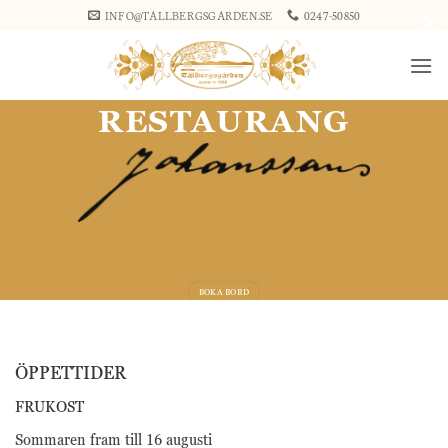
Skip
×
INFO@TALLBERGSGARDEN.SE
0247-50850
to
content
RESTAURANG
BOKA BORD
ÖPPETTIDER
FRUKOST
Sommaren fram till 16 augusti