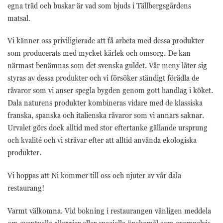
egna träd och buskar är vad som bjuds i Tällbergsgårdens
trafikkälla etc.
matsal.
Upplevelse
Vi känner oss priviligierade att få arbeta med dessa produkter
Upplevelse-cookies
som producerats med mycket kärlek och omsorg. De kan
används för att
närmast benämnas som det svenska guldet. Vår meny låter sig
förstå och analysera
de viktigaste
styras av dessa produkter och vi försöker ständigt förädla de
prestandaindexen
råvaror som vi anser spegla bygden genom gott handlag i köket.
på webbplatsen
Dala naturens produkter kombineras vidare med de klassiska
som hjälper till att
franska, spanska och italienska råvaror som vi annars saknar.
leverera en bättre
användarupplevelse
Urvalet görs dock alltid med stor eftertanke gällande ursprung
för besökarna. Om
och kvalité och vi strävar efter att alltid använda ekologiska
du nekar dessa
produkter.
cookies kommer
viss funktionalitet
att försvinna från
Vi hoppas att Ni kommer till oss och njuter av vår dala
hemsidan.
restaurang!
Varmt välkomna. Vid bokning i restaurangen vänligen meddela
Marknadsföring