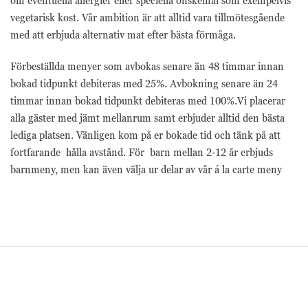
om eventuella allergier eller speciella önskemål som exempelvis
Marknadsförings-
cookies används
vegetarisk kost. Vår ambition är att alltid vara tillmötesgående
för att leverera
med att erbjuda alternativ mat efter bästa förmåga.
besökare med
anpassade
Förbeställda menyer som avbokas senare än 48 timmar innan
annonser baserat
på de sidor de
bokad tidpunkt debiteras med 25%. Avbokning senare än 24
besökte tidigare
timmar innan bokad tidpunkt debiteras med 100%.
Vi placerar
och analysera
alla gäster med jämt mellanrum samt erbjuder alltid den bästa
effektiviteten i
annonskampanjen.
lediga platsen.
Vänligen kom på er bokade tid och tänk på att
fortfarande hålla avstånd.
För barn mellan 2-12 år erbjuds
barnmeny, men kan även välja ur delar av vår á la carte meny