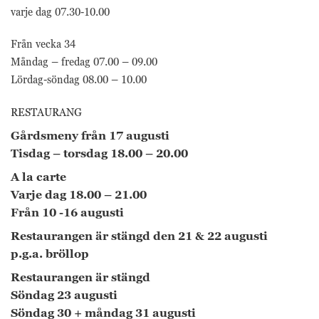
varje dag 07.30-10.00
Från vecka 34
Måndag – fredag 07.00 – 09.00
Lördag-söndag 08.00 – 10.00
RESTAURANG
Gårdsmeny från 17 augusti
Tisdag – torsdag 18.00 – 20.00
A la carte
Varje dag 18.00 – 21.00
Från 10 -16 augusti
Nödvändiga
Restaurangen är stängd den 21 & 22 augusti
Nödvändiga
p.g.a. bröllop
cookies är
avgörande för
Restaurangen är stängd
webbplatsens
Söndag 23 augusti
grundläggande
Söndag 30 + måndag 31 augusti
funktioner och