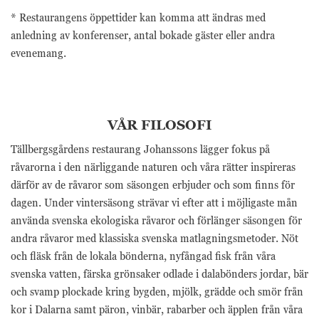
webbplatsen
* Restaurangens öppettider kan komma att ändras med
fungerar inte
anledning av konferenser, antal bokade gäster eller andra
på det avsedda
sättet utan
evenemang.
dem. Dessa
cookies lagrar
inga personligt
identifierbara
uppgifter.
VÅR FILOSOFI
Tällbergsgårdens restaurang Johanssons lägger fokus på
Statistik
råvarorna i den närliggande naturen och våra rätter inspireras
Statistik-cookies
därför av de råvaror som säsongen erbjuder och som finns för
används för att
dagen. Under vintersäsong strävar vi efter att i möjligaste mån
förstå hur besökare
interagerar med
använda svenska ekologiska råvaror och förlänger säsongen för
webbplatsen.
andra råvaror med klassiska svenska matlagningsmetoder. Nöt
Dessa cookies
och fläsk från de lokala bönderna, nyfångad fisk från våra
hjälper till att ge
svenska vatten, färska grönsaker odlade i dalabönders jordar, bär
information om
mätvärden, antal
och svamp plockade kring bygden, mjölk, grädde och smör från
besökare,
kor i Dalarna samt päron, vinbär, rabarber och äpplen från våra
avvisningsfrekvens,