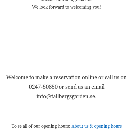
We look forward to welcoming you!
Welcome to make a reservation online or call us on
0247-50850 or send us an email
info@tallbergsgarden.se.
Nödvändiga
Nödvändiga
cookies är
avgörande för
webbplatsens
grundläggande
To se all of our opening hours:
About us & opening hours
funktioner och