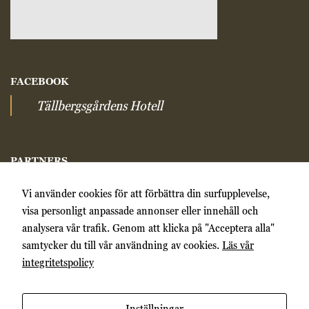
Marknadsförings-
cookies används
för att leverera
besökare med
anpassade
annonser baserat
på de sidor de
FACEBOOK
besökte tidigare
Tällbergsgårdens Hotell
och analysera
effektiviteten i
annonskampanjen.
PARTNERS
Åkerblads Hotell & SPA
Vi använder cookies för att förbättra din surfupplevelse,
Countryside hotels
visa personligt anpassade annonser eller innehåll och
Siljan Turism
analysera vår trafik. Genom att klicka på "Acceptera alla"
Historic Hotels
samtycker du till vår användning av cookies.
Läs vår
Upplev Tällberg
integritetspolicy
Tällbergs officiella hemsida
White Guide
Chaine des Rotisseurs
Inställningar