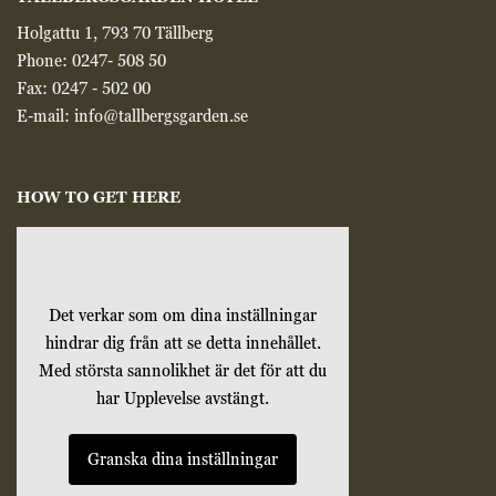
trafikkälla etc.
Holgattu 1, 793 70 Tällberg
Phone:
0247- 508 50
Upplevelse
Fax: 0247 - 502 00
Upplevelse-cookies
E-mail:
info@tallbergsgarden.se
används för att
förstå och analysera
de viktigaste
prestandaindexen
HOW TO GET HERE
på webbplatsen
som hjälper till att
leverera en bättre
användarupplevelse
för besökarna. Om
Det verkar som om dina inställningar
du nekar dessa
cookies kommer
hindrar dig från att se detta innehållet.
viss funktionalitet
Med största sannolikhet är det för att du
att försvinna från
har Upplevelse avstängt.
hemsidan.
Granska dina inställningar
Marknadsföring