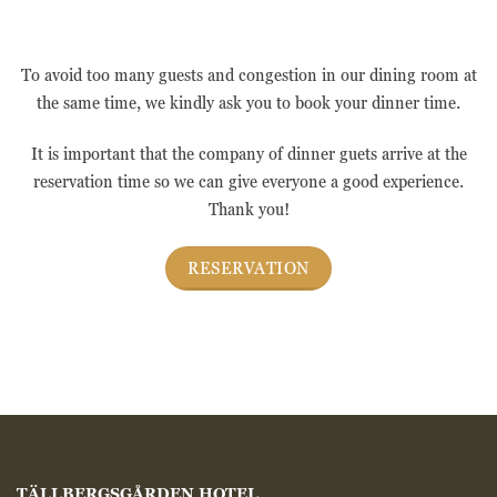
webbplatsen
fungerar inte
på det avsedda
To avoid too many guests and congestion in our dining room at
sättet utan
dem. Dessa
the same time, we kindly ask you to book your dinner time.
cookies lagrar
inga personligt
It is important that the company of dinner guets arrive at the
identifierbara
reservation time so we can give everyone a good experience.
uppgifter.
Thank you!
Statistik
RESERVATION
Statistik-cookies
används för att
förstå hur besökare
interagerar med
webbplatsen.
Dessa cookies
hjälper till att ge
information om
mätvärden, antal
besökare,
avvisningsfrekvens,
TÄLLBERGSGÅRDEN HOTEL