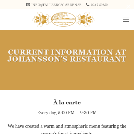
Skip
×
INFO@TALLBERGSGARDEN.SE
0247-50850
to
content
CURRENT INFORMATION AT
JOHANSSON’S RESTAURANT
À la carte
Every day, 5:00 PM – 9:30 PM
We have created a warm and atmospheric menu featuring the
season’s finest ingredients.