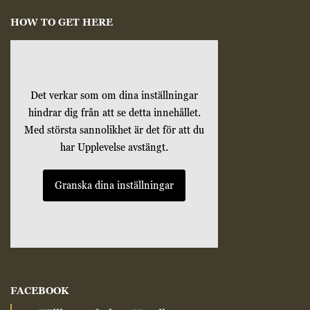
Marknadsförings-
cookies används
HOW TO GET HERE
för att leverera
besökare med
anpassade
annonser baserat
på de sidor de
besökte tidigare
Det verkar som om dina inställningar
och analysera
hindrar dig från att se detta innehållet.
effektiviteten i
Med största sannolikhet är det för att du
annonskampanjen.
har Upplevelse avstängt.
Granska dina inställningar
FACEBOOK