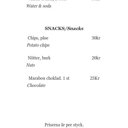
webbplatsen
Water & soda
fungerar inte
på det avsedda
sättet utan
dem. Dessa
SNACKS
/Snacks
cookies lagrar
inga personligt
Chips, påse 30kr
identifierbara
Potato chips
uppgifter.
Nötter, burk 20kr
Nuts
Statistik
Statistik-cookies
används för att
Marabou choklad. 1 st 25Kr
förstå hur besökare
Chocolate
interagerar med
webbplatsen.
Dessa cookies
hjälper till att ge
information om
mätvärden, antal
besökare,
Priserna är per styck.
avvisningsfrekvens,