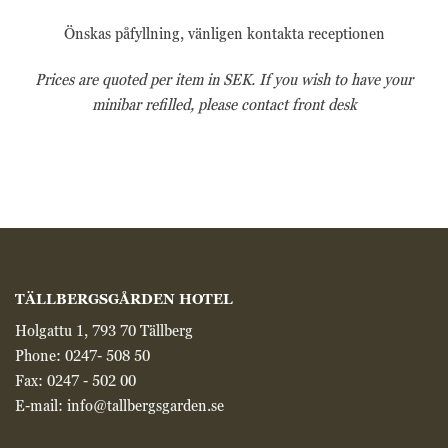
trafikkälla etc.
Önskas påfyllning, vänligen kontakta receptionen
Upplevelse
Prices are quoted per item in SEK.
If you wish to have your
Upplevelse-cookies
minibar
refilled, please contact front desk
används för att
förstå och analysera
de viktigaste
prestandaindexen
på webbplatsen
som hjälper till att
leverera en bättre
användarupplevelse
för besökarna. Om
du nekar dessa
TÄLLBERGSGÅRDEN HOTEL
cookies kommer
viss funktionalitet
Holgattu 1, 793 70 Tällberg
att försvinna från
Phone:
0247- 508 50
hemsidan.
Fax: 0247 - 502 00
E-mail:
info@tallbergsgarden.se
Marknadsföring