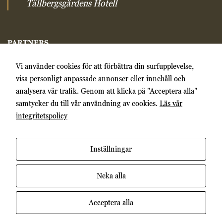
Tällbergsgårdens Hotell
PARTNERS
Åkerblads Hotell & SPA
Vi använder cookies för att förbättra din surfupplevelse,
Countryside hotels
visa personligt anpassade annonser eller innehåll och
Siljan Turism
analysera vår trafik. Genom att klicka på "Acceptera alla"
Historic Hotels
samtycker du till vår användning av cookies.
Läs vår
Upplev Tällberg
integritetspolicy
Tällbergs officiella hemsida
White Guide
Chaine des Rotisseurs
Inställningar
Neka alla
Acceptera alla
Copyright 2026 ©
Tällbergsgården