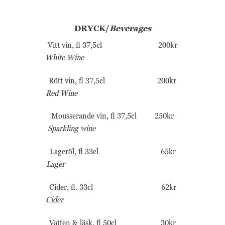
DRYCK/
Beverages
Vitt vin, fl 37,5cl 200kr
White Wine
Rött vin, fl 37,5cl 200kr
Red Wine
Mousserande vin, fl 37,5cl 250kr
Sparkling wine
Lageröl, fl 33cl 65kr
Nödvändiga
Lager
Nödvändiga
cookies är
Cider, fl. 33cl 62kr
avgörande för
Cider
webbplatsens
grundläggande
funktioner och
Vatten & läsk, fl 50cl 30kr