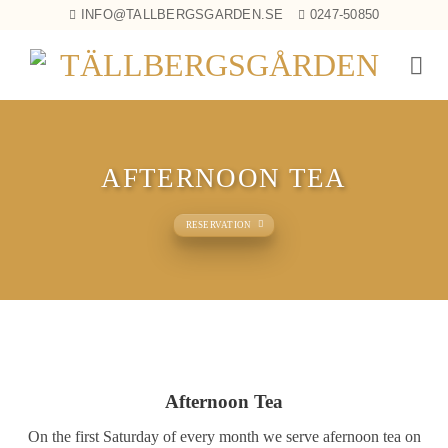
Skip
INFO@TALLBERGSGARDEN.SE
0247-50850
to
×
content
AFTERNOON TEA
RESERVATION
Afternoon Tea
On the first Saturday of every month we serve afernoon tea on