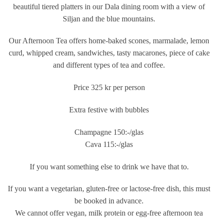
beautiful tiered platters in our Dala dining room with a view of
Siljan and the blue mountains.
Our Afternoon Tea offers home-baked scones, marmalade, lemon
curd, whipped cream, sandwiches, tasty macarones, piece of cake
and different types of tea and coffee.
Price 325 kr per person
Extra festive with bubbles
Champagne 150:-/glas
Cava 115:-/glas
If you want something else to drink we have that to.
Nödvändiga
Nödvändiga
If you want a vegetarian, gluten-free or lactose-free dish, this must
cookies är
be booked in advance.
avgörande för
webbplatsens
We cannot offer vegan, milk protein or egg-free afternoon tea