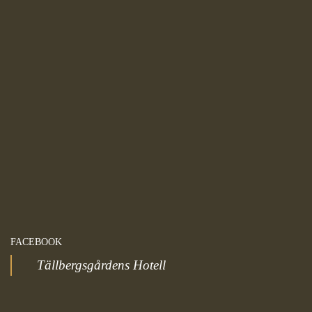
Marknadsförings-
cookies används
för att leverera
besökare med
anpassade
annonser baserat
på de sidor de
besökte tidigare
och analysera
effektiviteten i
annonskampanjen.
FACEBOOK
Tällbergsgårdens Hotell