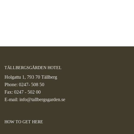
avvisningsfrekvens,
trafikkälla etc.
Upplevelse
Upplevelse-cookies
används för att
förstå och
analysera de
viktigaste
prestandaindexen
på webbplatsen
TÄLLBERGSGÅRDEN HOTEL
som hjälper till att
leverera en bättre
Holgattu 1, 793 70 Tällberg
användarupplevelse
Phone:
0247- 508 50
för besökarna. Om
du nekar dessa
Fax: 0247 - 502 00
cookies kommer
E-mail:
info@tallbergsgarden.se
viss funktionalitet
att försvinna från
hemsidan.
HOW TO GET HERE
Marknadsföring