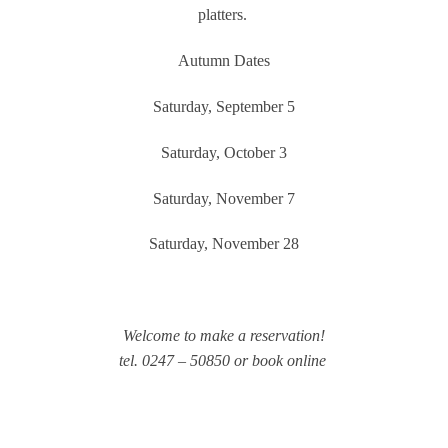
grundläggande
platters.
funktioner och
webbplatsen
Autumn Dates
fungerar inte
på det avsedda
sättet utan
Saturday, September 5
dem. Dessa
cookies lagrar
inga
Saturday, October 3
personligt
identifierbara
Saturday, November 7
uppgifter.
Saturday, November 28
Statistik
Statistik-cookies
används för att
förstå hur besökare
Welcome to make a reservation!
interagerar med
tel. 0247 – 50850 or book online
webbplatsen. Dessa
cookies hjälper till
att ge information
om mätvärden,
antal besökare,